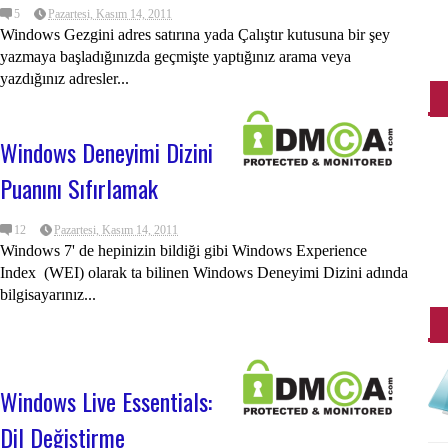
Wi
5
Pazartesi, Kasım 14, 2011
Windows Gezgini adres satırına yada Çalıştır kutusuna bir şey
Ya
yazmaya başladığınızda geçmişte yaptığınız arama veya
İl
yazdığınız adresler...
Windows Deneyimi Dizini
Puanını Sıfırlamak
12
Pazartesi, Kasım 14, 2011
Windows 7' de hepinizin bildiği gibi Windows Experience
Index (WEI) olarak ta bilinen Windows Deneyimi Dizini adında
bilgisayarınız...
Windows Live Essentials:
Dil Değiştirme