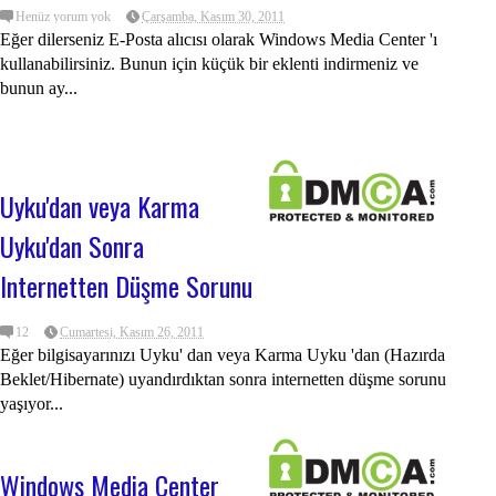
Henüz yorum yok
Çarşamba, Kasım 30, 2011
Eğer dilerseniz E-Posta alıcısı olarak Windows Media Center 'ı
kullanabilirsiniz. Bunun için küçük bir eklenti indirmeniz ve
A
20
bunun ay...
20
Ba
20
Bi
20
Uyku'dan veya Karma
Bi
20
Uyku'dan Sonra
Bu
20
Internetten Düşme Sorunu
20
Do
12
Cumartesi, Kasım 26, 2011
Eb
Eğer bilgisayarınızı Uyku' dan veya Karma Uyku 'dan (Hazırda
Beklet/Hibernate) uyandırdıktan sonra internetten düşme sorunu
Eş
yaşıyor...
Ge
Gi
Windows Media Center