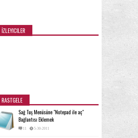
ndows özellikleri/Bileşenleri
(48)
pışkan Notlar
Yedekleme ve Geri Yükleme
(2)
(15)
eri seviye kullanıcı için
İpucu
İzinler
(23)
(66)
(22)
İZLEYICILER
RASTGELE
Sağ Tuş Menüsüne "Notepad ile aç"
Bağlantısı Eklemek
11
5-30-2011