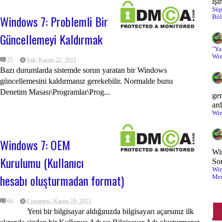
işi
Süp
Windows 7: Problemli Bir
Böl
On
Güncellemeyi Kaldırmak
Ot
"Ya
Pa
Win
25
Salı, Kasım 22, 2011
Bazı durumlarda sistemde sorun yaratan bir Windows
Pr
güncellemesini kaldırmanız gerekebilir. Normalde bunu
Denetim Masası\Programlar\Prog...
Sa
ger
ard
Win
Sa
Sa
Windows 7: OEM
Wi
Sa
Kurulumu (Kullanıcı
So
Win
Si
hesabı oluşturmadan format)
Men
Si
64
Cumartesi, Kasım 19, 2011
So
Yeni bir bilgisayar aldığınızda bilgisayarı açarsınız ilk