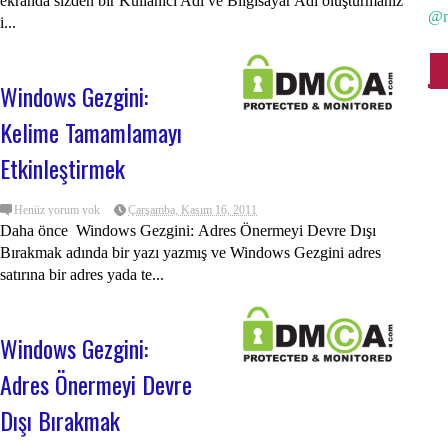
ekranda sizden bir Kullanıcı Adı ve Bilgisayar Adı oluşturmanız
@n
Uy
i...
Va
Windows Gezgini:
Ve
Kelime Tamamlamayı
Wi
Etkinleştirmek
Wi
Wi
Henüz yorum yok
Çarşamba, Kasım 16, 2011
Daha önce Windows Gezgini: Adres Önermeyi Devre Dışı
Wi
Bırakmak adında bir yazı yazmış ve Windows Gezgini adres
satırına bir adres yada te...
Wi
Wi
Windows Gezgini:
Wi
Adres Önermeyi Devre
Wi
Dışı Bırakmak