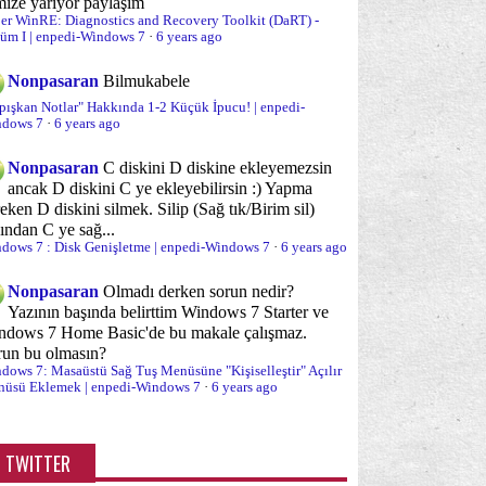
(20)
mize yarıyor paylaşım
er WinRE: Diagnostics and Recovery Toolkit (DaRT) -
üm I | enpedi-Windows 7
yükleme süreci
Optimizasyon
·
6 years ago
(10)
(59)
urum Açma/Kapama/Kilit Ekranı
Nonpasaran
Bilmukabele
(15)
pışkan Notlar" Hakkında 1-2 Küçük İpucu! | enpedi-
rolalar ve Parola sorunları
Performans
dows 7
·
6 years ago
(6)
(22)
ogramlar ve özellikleri
Sabit Disk
Nonpasaran
C diskini D diskine ekleyemezsin
(14)
(18)
ancak D diskini C ye ekleyebilirsin :) Yapma
bit disk yönetimi ve bölümleme
eken D diskini silmek. Silip (Sağ tık/Birim sil)
(35)
ından C ye sağ...
dows 7 : Disk Genişletme | enpedi-Windows 7
·
6 years ago
nal Bellek (PageFile)
Sanal Makina/XP Mod
(3)
(2)
Nonpasaran
Olmadı derken sorun nedir?
ğ Tuş "Gönder" Menüsü
(5)
Yazının başında belirttim Windows 7 Starter ve
ndows 7 Home Basic'de bu makale çalışmaz.
ğ Tuş Yeni Menüsü
Sağ tuş menüsü
(2)
(38)
run bu olmasın?
dows 7: Masaüstü Sağ Tuş Menüsüne "Kişiselleştir" Açılır
stem Onarımı
Sistem araçları
(19)
(65)
üsü Eklemek | enpedi-Windows 7
·
6 years ago
stem İzleme/Gözetleme
Sorun önleme
(12)
(11)
TWITTER
runlar ve sorun çözümleri
Sürücü (Driver)
(96)
(13)