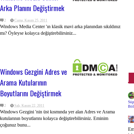
Gö
Arka Planını Değiştirmek
Gö
2
Cuma, Kasım 25, 2011
Windows Media Center 'ın klasik mavi arka planından sıkıldınız
Gü
mı? Öyleyse kolayca değiştirebilirsiniz...
Ki
Ku
Kı
Windows Gezgini Adres ve
Kı
Arama Kutularının
Li
20
Boyutlarını Değiştirmek
20
Mu
Süp
2
Salı, Kasım 22, 2011
Böl
Of
Windows Gezgini 'nin üst kısmında yer alan Adres ve Arama
kutularının boyutlarını kolayca değiştirebilirsiniz. Eminim
On
çoğunuz bunu...
Eme
On