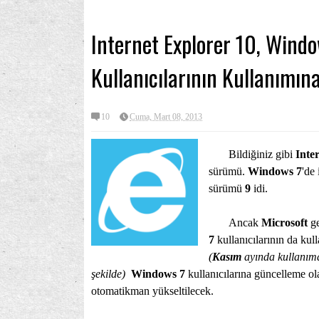
Internet Explorer 10, Windo
Kullanıcılarının Kullanımın
10
Cuma, Mart 08, 2013
Bildiğiniz gibi
Inte
sürümü.
Windows 7
'de
sürümü
9
idi.
Ancak
Microsoft
g
7
kullanıcılarının da ku
(
Kasım
ayında kullanım
şekilde)
Windows 7
kullanıcılarına güncelleme ol
otomatikman yükseltilecek.