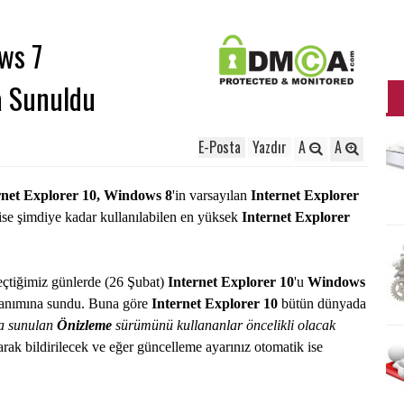
ws 7
a Sunuldu
E-Posta
Yazdır
A
A
rnet Explorer 10, Windows 8
'in varsayılan
Internet Explorer
 ise şimdiye kadar kullanılabilen en yüksek
Internet Explorer
eçtiğimiz günlerde (26 Şubat)
Internet Explorer 10
'u
Windows
llanımına sundu. Buna göre
Internet Explorer 10
bütün dünyada
a sunulan
Önizleme
sürümünü kullananlar öncelikli olacak
arak bildirilecek ve eğer güncelleme ayarınız otomatik ise