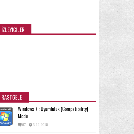
ndows özellikleri/Bileşenleri
(48)
pışkan Notlar
Yedekleme ve Geri Yükleme
(2)
(15)
eri seviye kullanıcı için
İpucu
İzinler
(23)
(66)
(22)
İZLEYICILER
RASTGELE
Windows 7 : Uyumluluk (Compatibility)
Modu
67
3-12-2010