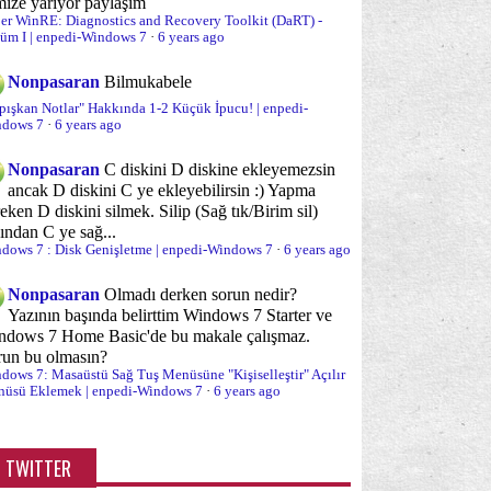
(20)
mize yarıyor paylaşım
er WinRE: Diagnostics and Recovery Toolkit (DaRT) -
üm I | enpedi-Windows 7
yükleme süreci
Optimizasyon
·
6 years ago
(10)
(59)
urum Açma/Kapama/Kilit Ekranı
Nonpasaran
Bilmukabele
(15)
pışkan Notlar" Hakkında 1-2 Küçük İpucu! | enpedi-
rolalar ve Parola sorunları
Performans
dows 7
·
6 years ago
(6)
(22)
ogramlar ve özellikleri
Sabit Disk
Nonpasaran
C diskini D diskine ekleyemezsin
(14)
(18)
ancak D diskini C ye ekleyebilirsin :) Yapma
bit disk yönetimi ve bölümleme
eken D diskini silmek. Silip (Sağ tık/Birim sil)
(35)
ından C ye sağ...
dows 7 : Disk Genişletme | enpedi-Windows 7
·
6 years ago
nal Bellek (PageFile)
Sanal Makina/XP Mod
(3)
(2)
Nonpasaran
Olmadı derken sorun nedir?
ğ Tuş "Gönder" Menüsü
(5)
Yazının başında belirttim Windows 7 Starter ve
ndows 7 Home Basic'de bu makale çalışmaz.
ğ Tuş Yeni Menüsü
Sağ tuş menüsü
(2)
(38)
run bu olmasın?
dows 7: Masaüstü Sağ Tuş Menüsüne "Kişiselleştir" Açılır
stem Onarımı
Sistem araçları
(19)
(65)
üsü Eklemek | enpedi-Windows 7
·
6 years ago
stem İzleme/Gözetleme
Sorun önleme
(12)
(11)
TWITTER
runlar ve sorun çözümleri
Sürücü (Driver)
(96)
(13)