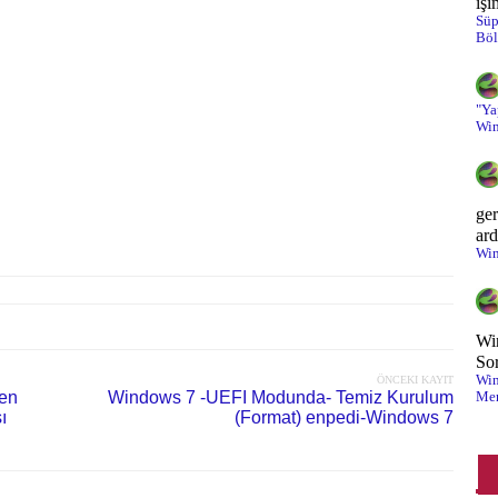
işi
Süp
Böl
On
Ot
"Ya
Pa
Win
Pr
Sa
ger
ard
Win
Sa
Sa
Wi
Sa
So
Win
ÖNCEKI KAYIT
Si
ren
Windows 7 -UEFI Modunda- Temiz Kurulum
Men
ı
(Format) enpedi-Windows 7
Si
So