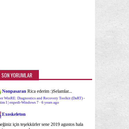
rev Zamanlama
Görev Çubuğu
(7)
(27)
rünüm ve Kişiselleştirme
Güvenlik
(155)
(41)
ç seçenekleri
Internet Explorer
(11)
(20)
taplıklar
Kullanıcı Hesapları/Profilleri
(12)
(19)
llanışlılığı arttırma
Kurtarma Araçları
(84)
(6)
sayol okunu kaldırma
(1)
sayol yazısını kaldırma
Kısayollar
(1)
(61)
SON YORUMLAR
sans Yönetimi
Masaüstü arka planı
(6)
(6)
Nonpasaran
Rica ederim :)
Selamlar...
ltimedya/Eğlence
Nonpasaran
(16)
(1)
er WinRE: Diagnostics and Recovery Toolkit (DaRT) -
üm I | enpedi-Windows 7
·
6 years ago
is Programları
Ongörünümler
(1)
(11)
Exoskeleton
yükleme
(15)
ğiniz için teşekkürler sene 2019 agustos hala
yükleme esnasında sorun çözme