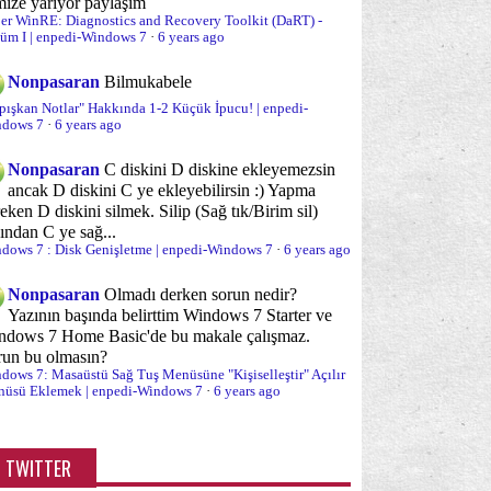
(20)
mize yarıyor paylaşım
er WinRE: Diagnostics and Recovery Toolkit (DaRT) -
üm I | enpedi-Windows 7
yükleme süreci
Optimizasyon
·
6 years ago
(10)
(59)
urum Açma/Kapama/Kilit Ekranı
Nonpasaran
Bilmukabele
(15)
pışkan Notlar" Hakkında 1-2 Küçük İpucu! | enpedi-
rolalar ve Parola sorunları
Performans
dows 7
·
6 years ago
(6)
(22)
ogramlar ve özellikleri
Sabit Disk
Nonpasaran
C diskini D diskine ekleyemezsin
(14)
(18)
ancak D diskini C ye ekleyebilirsin :) Yapma
bit disk yönetimi ve bölümleme
eken D diskini silmek. Silip (Sağ tık/Birim sil)
(35)
ından C ye sağ...
dows 7 : Disk Genişletme | enpedi-Windows 7
·
6 years ago
nal Bellek (PageFile)
Sanal Makina/XP Mod
(3)
(2)
Nonpasaran
Olmadı derken sorun nedir?
ğ Tuş "Gönder" Menüsü
(5)
Yazının başında belirttim Windows 7 Starter ve
ndows 7 Home Basic'de bu makale çalışmaz.
ğ Tuş Yeni Menüsü
Sağ tuş menüsü
(2)
(38)
run bu olmasın?
dows 7: Masaüstü Sağ Tuş Menüsüne "Kişiselleştir" Açılır
stem Onarımı
Sistem araçları
(19)
(65)
üsü Eklemek | enpedi-Windows 7
·
6 years ago
stem İzleme/Gözetleme
Sorun önleme
(12)
(11)
TWITTER
runlar ve sorun çözümleri
Sürücü (Driver)
(96)
(13)