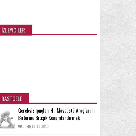
ndows özellikleri/Bileşenleri
(48)
pışkan Notlar
Yedekleme ve Geri Yükleme
(2)
(15)
eri seviye kullanıcı için
İpucu
İzinler
(23)
(66)
(22)
İZLEYICILER
RASTGELE
Gereksiz İpuçları 4 : Masaüstü Araçları'nı
Birbirine Bitişik Konumlandırmak
5
12-11-2010