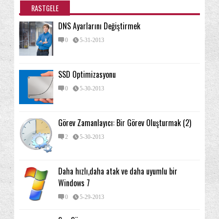
RASTGELE
DNS Ayarlarını Değiştirmek
0
5-31-2013
SSD Optimizasyonu
0
5-30-2013
Görev Zamanlayıcı: Bir Görev Oluşturmak (2)
2
5-30-2013
Daha hızlı,daha atak ve daha uyumlu bir
Windows 7
0
5-29-2013