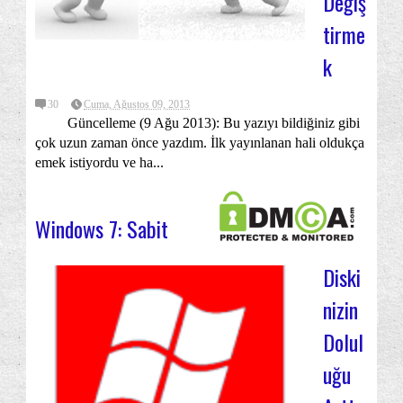
Değiş
tirme
k
30
Cuma, Ağustos 09, 2013
Güncelleme (9 Ağu 2013): Bu yazıyı bildiğiniz gibi
çok uzun zaman önce yazdım. İlk yayınlanan hali oldukça
emek istiyordu ve ha...
Windows 7: Sabit
Diski
nizin
Dolul
uğu