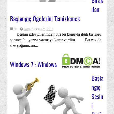
Bırak
ılan
Başlangıç Öğelerini Temizlemek
70
Pazar, Ağustos 25, 2013
Bugün izleyicilerimden biri bu konuyla ilgili bir soru
sorunca bu yazıyı yazmaya karar verdim. Bu yazıda
size çoğunuzun...
Windows 7 : Windows
Başla
ngıç
Sesin
i