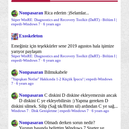
2010
(174)
Onyükleme
Onyükleme esnasında sorun çözme
(15)
(20)
Nonpasaran
Rica ederim :)
Selamlar...
2009
(2)
Onyükleme süreci
Optimizasyon
(10)
(59)
Süper WinRE: Diagnostics and Recovery Toolkit (DaRT) - Bölüm I |
enpedi-Windows 7
·
6 years ago
Oturum Açma/Kapama/Kilit Ekranı
(15)
Exoskeleton
Parolalar ve Parola sorunları
Performans
(6)
(22)
Emeğiniz için teşekkürler sene 2019 agustos hala işimize
Programlar ve özellikleri
Sabit Disk
yarıyor paylaşım
(14)
(18)
Süper WinRE: Diagnostics and Recovery Toolkit (DaRT) - Bölüm I |
enpedi-Windows 7
·
6 years ago
Sabit disk yönetimi ve bölümleme
(35)
Nonpasaran
Bilmukabele
Sanal Bellek (PageFile)
Sanal Makina/XP Mod
(3)
(2)
"Yapışkan Notlar" Hakkında 1-2 Küçük İpucu! | enpedi-Windows
7
·
6 years ago
Sağ Tuş "Gönder" Menüsü
Sağ Tuş Yeni Menüsü
(5)
(2)
Nonpasaran
C diskini D diskine ekleyemezsin ancak
Sağ tuş menüsü
Sistem Onarımı
(38)
(19)
D diskini C ye ekleyebilirsin :) Yapma gereken D
diskini silmek. Silip (Sağ tık/Birim sil) ardından C ye sağ...
Sistem araçları
Sistem İzleme/Gözetleme
(65)
(12)
Windows 7 : Disk Genişletme | enpedi-Windows 7
·
6 years ago
Sorun önleme
Sorunlar ve sorun çözümleri
(11)
(96)
Nonpasaran
Olmadı derken sorun nedir?
Yazının başında belirttim Windows 7 Starter ve