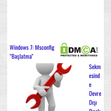
Windows 7: Msconfig
"Başlatma"
Sekm
esind
e
Devre
Dışı