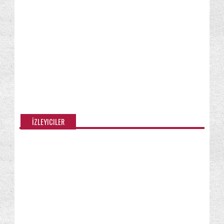
İZLEYICILER