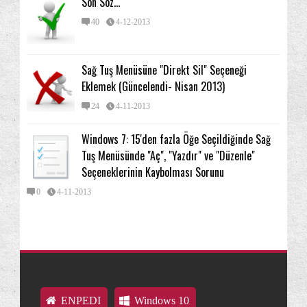
Son Söz...
40
4-12-2013
Sağ Tuş Menüsüne "Direkt Sil" Seçeneği
Eklemek (Güncelendi- Nisan 2013)
24
4-11-2013
Windows 7: 15'den fazla Öğe Seçildiğinde Sağ
Tuş Menüsünde "Aç", "Yazdır" ve "Düzenle"
Seçeneklerinin Kaybolması Sorunu
0
4-11-2013
ENPEDI
Windows 10