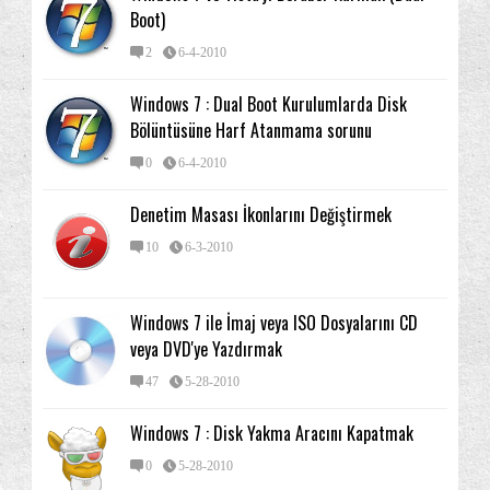
Boot)
2
6-4-2010
Windows 7 : Dual Boot Kurulumlarda Disk
Bölüntüsüne Harf Atanmama sorunu
0
6-4-2010
Denetim Masası İkonlarını Değiştirmek
10
6-3-2010
Windows 7 ile İmaj veya ISO Dosyalarını CD
veya DVD'ye Yazdırmak
47
5-28-2010
Windows 7 : Disk Yakma Aracını Kapatmak
0
5-28-2010