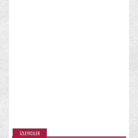
Windows Live Essentials
Windows Media Center
(8)
(6)
Windows Media Player
Windows Update
(6)
(7)
Windows özellikleri/Bileşenleri
Yapışkan Notlar
(48)
(2)
Yedekleme ve Geri Yükleme
(15)
İleri seviye kullanıcı için
İpucu
İzinler
(23)
(66)
(22)
İZLEYICILER