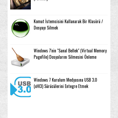
Komut İstemcisini Kullanarak Bir Klasörü /
Dosyayı Silmek
Windows 7'nin "Sanal Bellek" (Virtual Memory
PageFile) Dosyalarını Silmesini Önleme
Windows 7 Kurulum Medyasına USB 3.0
(xHCI) Sürücülerini Entegre Etmek
Arama
Aygıt Yöneticisi
Ağ ve İnternet
2017
(1)