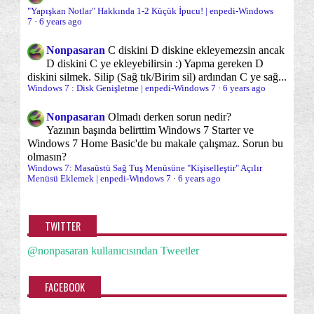
Sanal Bellek (PageFile)
Sanal Makina/XP Mod
(3)
(2)
Mayıs
(26)
"Yapışkan Notlar" Hakkında 1-2 Küçük İpucu! | enpedi-Windows
7
·
6 years ago
Sağ Tuş "Gönder" Menüsü
Sağ Tuş Yeni Menüsü
(5)
(2)
Nisan
(8)
Nonpasaran
C diskini D diskine ekleyemezsin ancak
Mart
(4)
Sağ tuş menüsü
Sistem Onarımı
(38)
(19)
D diskini C ye ekleyebilirsin :) Yapma gereken D
Ocak
(19)
diskini silmek. Silip (Sağ tık/Birim sil) ardından C ye sağ...
Sistem araçları
Sistem İzleme/Gözetleme
(65)
(12)
Windows 7 : Disk Genişletme | enpedi-Windows 7
·
6 years ago
2010
(174)
Sorun önleme
Sorunlar ve sorun çözümleri
(11)
(96)
Nonpasaran
Olmadı derken sorun nedir?
2009
(2)
Yazının başında belirttim Windows 7 Starter ve
Sürücü (Driver)
Uyku
Uyku devre Dışı
(13)
(1)
(1)
Windows 7 Home Basic'de bu makale çalışmaz. Sorun bu
olmasın?
Uyku/Karma Uyku
Varsayılana dönme/Sıfırlama
(6)
(21)
Windows 7: Masaüstü Sağ Tuş Menüsüne "Kişiselleştir" Açılır
Menüsü Eklemek | enpedi-Windows 7
·
6 years ago
Veri kurtarma
Veri yedekleme
Vitrin
(6)
(11)
(5)
Windows 7
Windows 7 TEMEL KONU
(1)
(65)
TWITTER
Windows 7 kurulumları hakkında herşey
(40)
@nonpasaran kullanıcısından Tweetler
Windows Başlangıcı/Kapanışı
Windows Gezgini
(13)
(39)
FACEBOOK
Windows Gezgini Gezinti Bölmesi
(21)