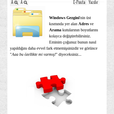
A
A
E-Posta
Yazdır
Windows Gezgini
'nin üst
kısmında yer alan
Adres
ve
Arama
kutularının boyutlarını
kolayca değiştirebilirsiniz.
Eminim çoğunuz bunun nasıl
yapıldığını daha evvel fark etmemişsinizdir ve görünce
"
Aaa bu özellikte mi varmış!
" diyeceksiniz...