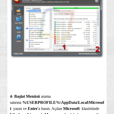
4- Başlat Menüsü
arama
satırına
%USERPROFILE%\AppData\Local\Microsof
t
yazın ve
Enter
'a basın. Açılan
Microsoft
klasöründe