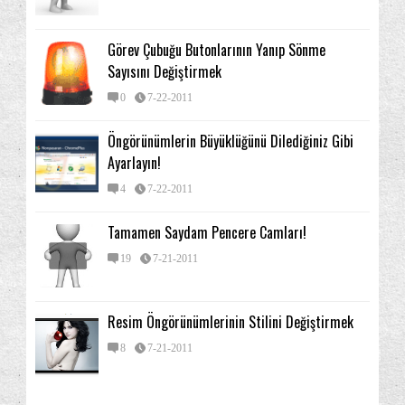
Görev Çubuğu Butonlarının Yanıp Sönme
Sayısını Değiştirmek
0
7-22-2011
Öngörünümlerin Büyüklüğünü Dilediğiniz Gibi
Ayarlayın!
4
7-22-2011
Tamamen Saydam Pencere Camları!
19
7-21-2011
Resim Öngörünümlerinin Stilini Değiştirmek
8
7-21-2011