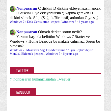
Sağ Tuş "Gönder" Menüsü
Sağ Tuş Yeni Menüsü
(5)
(2)
Haziran
(28)
Nonpasaran
C diskini D diskine ekleyemezsin ancak
Sağ tuş menüsü
Sistem Onarımı
(38)
(19)
D diskini C ye ekleyebilirsin :) Yapma gereken D
Mayıs
(26)
diskini silmek. Silip (Sağ tık/Birim sil) ardından C ye sağ...
Sistem araçları
Sistem İzleme/Gözetleme
(65)
(12)
Windows 7 : Disk Genişletme | enpedi-Windows 7
·
6 years ago
Nisan
(8)
Sorun önleme
Sorunlar ve sorun çözümleri
(11)
(96)
Mart
(4)
Nonpasaran
Olmadı derken sorun nedir?
Yazının başında belirttim Windows 7 Starter ve
Sürücü (Driver)
Uyku
Uyku devre Dışı
Ocak
(19)
(13)
(1)
(1)
Windows 7 Home Basic'de bu makale çalışmaz. Sorun bu
olmasın?
Uyku/Karma Uyku
Varsayılana dönme/Sıfırlama
2010
(174)
(6)
(21)
Windows 7: Masaüstü Sağ Tuş Menüsüne "Kişiselleştir" Açılır
Menüsü Eklemek | enpedi-Windows 7
·
6 years ago
2009
(2)
Veri kurtarma
Veri yedekleme
Vitrin
(6)
(11)
(5)
Windows 7
Windows 7 TEMEL KONU
(1)
(65)
TWITTER
Windows 7 kurulumları hakkında herşey
(40)
@nonpasaran kullanıcısından Tweetler
Windows Başlangıcı/Kapanışı
Windows Gezgini
(13)
(39)
FACEBOOK
Windows Gezgini Gezinti Bölmesi
(21)
Windows Live Essentials
Windows Media Center
(8)
(6)