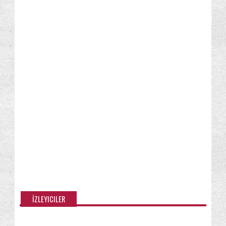
Windows Media Player
Windows Update
(6)
(7)
Windows özellikleri/Bileşenleri
Yapışkan Notlar
(48)
(2)
Yedekleme ve Geri Yükleme
(15)
İleri seviye kullanıcı için
İpucu
İzinler
(23)
(66)
(22)
İZLEYICILER