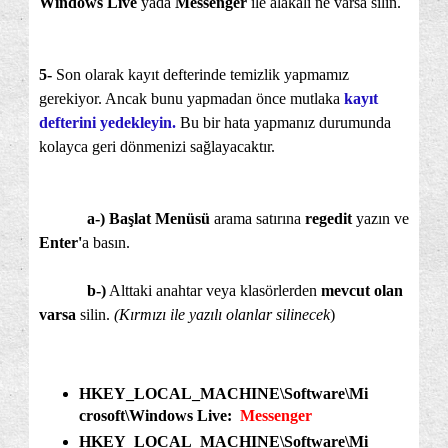
Windows Live
yada
Messenger
ile alakalı ne varsa silin.
5-
Son olarak kayıt defterinde temizlik yapmamız
gerekiyor. Ancak bunu yapmadan önce mutlaka
kayıt
defterini yedekleyin.
Bu bir hata yapmanız durumunda
kolayca geri dönmenizi sağlayacaktır.
a-) Başlat Menüsü
arama satırına
regedit
yazın ve
Enter'
a basın.
b-)
Alttaki anahtar veya klasörlerden
mevcut olan
varsa
silin.
(Kırmızı ile yazılı olanlar silinecek
)
HKEY_LOCAL_MACHINE\Software\Mi
crosoft\Windows Live:
Messenger
HKEY_LOCAL_MACHINE\Software\Mi