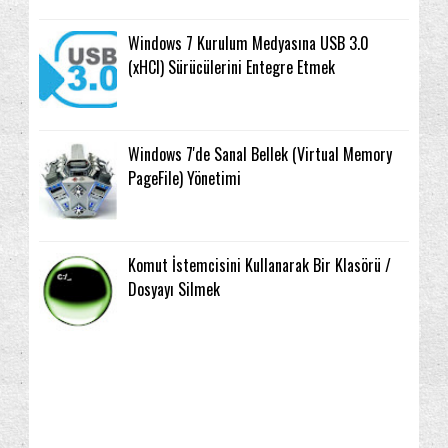
Windows 7 Kurulum Medyasına USB 3.0
(xHCI) Sürücülerini Entegre Etmek
Windows 7'de Sanal Bellek (Virtual Memory
PageFile) Yönetimi
Komut İstemcisini Kullanarak Bir Klasörü /
Dosyayı Silmek
Arama
Aygıt Yöneticisi
Ağ ve İnternet
2017
(1)
(10)
(8)
(26)
2016
(1)
Başlat Menüsü
Bildirim Alanı
Bilgilendirme