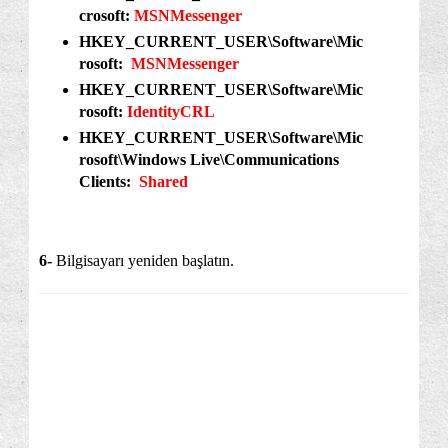
crosoft:
MSNMessenger
HKEY_CURRENT_USER\Software\Mic
rosoft:
MSNMessenger
HKEY_CURRENT_USER\Software\Mic
rosoft:
IdentityCRL
HKEY_CURRENT_USER\Software\Mic
rosoft\Windows Live\Communications
Clients:
Shared
6-
Bilgisayarı yeniden başlatın.