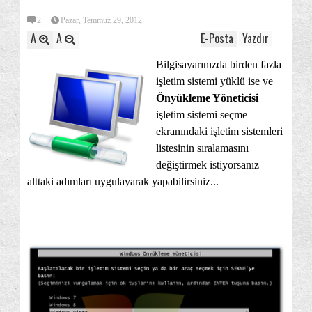
2
Pazar, Temmuz 29, 2012
A
A
E-Posta
Yazdır
Bilgisayarınızda birden fazla
işletim sistemi yüklü ise ve
Önyükleme Yöneticisi
işletim sistemi seçme
ekranındaki işletim sistemleri
listesinin sıralamasını
değiştirmek istiyorsanız
alttaki adımları uygulayarak yapabilirsiniz...