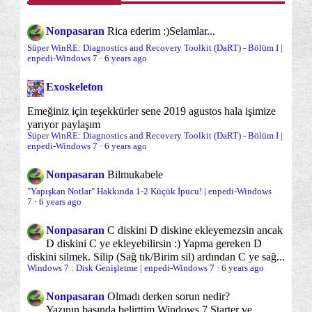
Onyükleme
Onyükleme esnasında sorun çözme
Görev Çubuğu'na Sabitlenmiş Bütün Öğeleri
(15)
(20)
Nonpasaran
Rica ederim :)
Selamlar...
Silmek
Onyükleme süreci
Optimizasyon
(10)
(59)
Süper WinRE: Diagnostics and Recovery Toolkit (DaRT) - Bölüm I |
Windows 7 : Disk Bölmek (Güncellendi Temmuz
enpedi-Windows 7
·
6 years ago
2012)
Oturum Açma/Kapama/Kilit Ekranı
(15)
Exoskeleton
Sabit Disk (III) : Fabrika Çıkışı 4'e Bölünmüş ve ...
Parolalar ve Parola sorunları
Performans
(6)
(22)
Sabit Disk (II) : Disklerde Bölme ve Genişletme
Emeğiniz için teşekkürler sene 2019 agustos hala işimize
(B...
Programlar ve özellikleri
Sabit Disk
yarıyor paylaşım
(14)
(18)
Süper WinRE: Diagnostics and Recovery Toolkit (DaRT) - Bölüm I |
Window 7 ve Windows XP'yi Aynı Bilgisayara
enpedi-Windows 7
·
6 years ago
Sabit disk yönetimi ve bölümleme
(35)
Kurmak ...
Nonpasaran
Bilmukabele
Sanal Bellek (PageFile)
Sanal Makina/XP Mod
Sabit Disk (I) : Bir Diskin Ön Yüklenme (Boot)
(3)
(2)
"Yapışkan Notlar" Hakkında 1-2 Küçük İpucu! | enpedi-Windows
Sür...
7
·
6 years ago
Sağ Tuş "Gönder" Menüsü
Sağ Tuş Yeni Menüsü
(5)
(2)
Bilgisayarın Sesini Kapatmak ya da Açmak (Mute)
iç...
Nonpasaran
C diskini D diskine ekleyemezsin ancak
Sağ tuş menüsü
Sistem Onarımı
(38)
(19)
D diskini C ye ekleyebilirsin :) Yapma gereken D
Görev Çubuğu: Ön İzlemeyi Kapatmak
diskini silmek. Silip (Sağ tık/Birim sil) ardından C ye sağ...
Sistem araçları
Sistem İzleme/Gözetleme
(65)
(12)
Windows 7 : Disk Genişletme | enpedi-Windows 7
·
6 years ago
Haziran
(7)
Sorun önleme
Sorunlar ve sorun çözümleri
(11)
(96)
Nonpasaran
Olmadı derken sorun nedir?
Mayıs
(5)
Yazının başında belirttim Windows 7 Starter ve