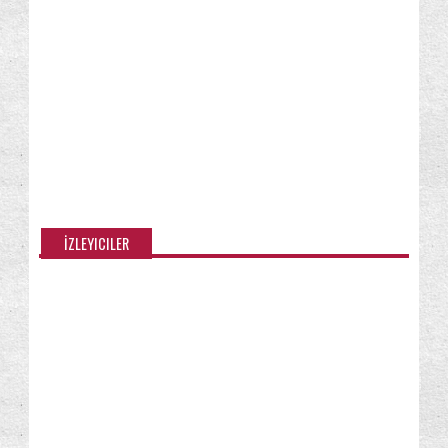
İZLEYICILER