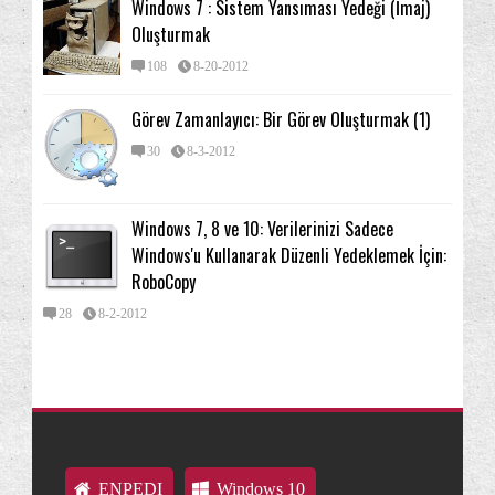
Windows 7 : Sistem Yansıması Yedeği (İmaj)
Oluşturmak
108
8-20-2012
Görev Zamanlayıcı: Bir Görev Oluşturmak (1)
30
8-3-2012
Windows 7, 8 ve 10: Verilerinizi Sadece
Windows'u Kullanarak Düzenli Yedeklemek İçin:
RoboCopy
28
8-2-2012
ENPEDI
Windows 10