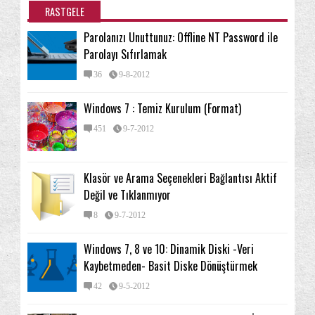
RASTGELE
Parolanızı Unuttunuz: Offline NT Password ile
Parolayı Sıfırlamak
36
9-8-2012
Windows 7 : Temiz Kurulum (Format)
451
9-7-2012
Klasör ve Arama Seçenekleri Bağlantısı Aktif
Değil ve Tıklanmıyor
8
9-7-2012
Windows 7, 8 ve 10: Dinamik Diski -Veri
Kaybetmeden- Basit Diske Dönüştürmek
42
9-5-2012