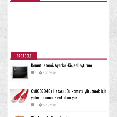
RASTGELE
Komut İstemi: Ayarlar-Kişiselleştirme
3
6-30-2010
0x8007046a Hatası : Bu komutu yürütmek için
yeterli sunucu kayıt alanı yok
0
6-29-2010