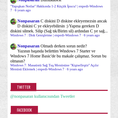
Sanal Bellek (PageFile)
Sanal Makina/XP Mod
(3)
(2)
Çıkartılabilir Sürücüler İçin Otomatik Kısayollar ...
"Yapışkan Notlar" Hakkında 1-2 Küçük İpucu! | enpedi-Windows
7
·
6 years ago
Sağ Tuş "Gönder" Menüsü
Sağ Tuş Yeni Menüsü
(5)
(2)
"Güvenilirlik İzleyicisi"ni Kullanmak
Nonpasaran
C diskini D diskine ekleyemezsin ancak
Sağ tuş menüsü
Sistem Onarımı
Geri Dönüşüm Kutusu'nu Yeniden Adlandırmak
(38)
(19)
D diskini C ye ekleyebilirsin :) Yapma gereken D
Çöp Kutusunu Görev Çubuğuna Sabitlemek
diskini silmek. Silip (Sağ tık/Birim sil) ardından C ye sağ...
Sistem araçları
Sistem İzleme/Gözetleme
(65)
(12)
Windows 7 : Disk Genişletme | enpedi-Windows 7
·
6 years ago
Varsayılan Masaüstü Simgelerini Yönetmek -
Sorun önleme
Sorunlar ve sorun çözümleri
(11)
(96)
Özelleş...
Nonpasaran
Olmadı derken sorun nedir?
Yazının başında belirttim Windows 7 Starter ve
Eşek Şakaları I: Tıklanmayan Masaüstü
Sürücü (Driver)
Uyku
Uyku devre Dışı
(13)
(1)
(1)
Windows 7 Home Basic'de bu makale çalışmaz. Sorun bu
Süper WinRE: Diagnostics and Recovery Toolkit
olmasın?
Uyku/Karma Uyku
Varsayılana dönme/Sıfırlama
(6)
(21)
(DaR...
Windows 7: Masaüstü Sağ Tuş Menüsüne "Kişiselleştir" Açılır
Menüsü Eklemek | enpedi-Windows 7
·
6 years ago
Veri kurtarma
Veri yedekleme
Vitrin
Süper WinRE: Diagnostics and Recovery Toolkit
(6)
(11)
(5)
(DaR...
Windows 7
Windows 7 TEMEL KONU
(1)
(65)
TWITTER
Son Kullanılan Öğelerin Kaydının Tutulmasını
Engel...
Windows 7 kurulumları hakkında herşey
(40)
@nonpasaran kullanıcısından Tweetler
Sık Kullanılan Windows 7 Araçlarının "Çalıştır"
Windows Başlangıcı/Kapanışı
Windows Gezgini
Ko...
(13)
(39)
FACEBOOK
Bilgisayarınızda Ne, Ne Kadar Güç Harcıyor? -
Windows Gezgini Gezinti Bölmesi
(21)
Güç ...