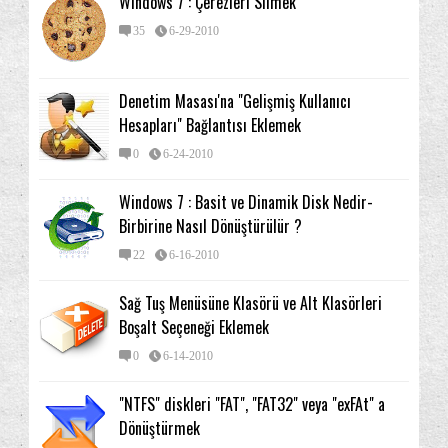
Windows 7 : Çerezleri Silmek
35
6-29-2010
Denetim Masası'na "Gelişmiş Kullanıcı
Hesapları" Bağlantısı Eklemek
0
6-24-2010
Windows 7 : Basit ve Dinamik Disk Nedir-
Birbirine Nasıl Dönüştürülür ?
22
6-16-2010
Sağ Tuş Menüsüne Klasörü ve Alt Klasörleri
Boşalt Seçeneği Eklemek
0
6-14-2010
"NTFS" diskleri "FAT", "FAT32" veya "exFAt" a
Dönüştürmek