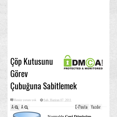
Çöp Kutusunu
Görev
Çubuğuna Sabitlemek
Henüz yorum yok
Salı, Haziran 07, 2011
A
A
E-Posta
Yazdır
Normalde
Geri Dönüşüm