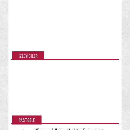
Clear Type Metin Ayarlayıcısı ve Ayarları
Sağ Tuş Menüsü : Shift + Sağ Tıklama
Windows 7 Denetim Masası : Yönetici Modu (God
Mode...
Disk Hata Denetimi : Check Disk (chkdsk)
Ayarların...
Windows 7 : Disk Hata Denetimi (chkdsk) Nedir,
İZLEYICILER
Nas...
Windows 7 : Bilgisayar Adını ve/veya Açıklamasını
...
CTRL+ALT+DEL Ekranı : "Oturumu Kapat"
Seçeneğini ...
CTRL+ALT+DEL Ekranı : "Görev Yöneticisi'ni
Başlat"...
CTRL+ALT+DEL Ekranı : "Bu bilgisayarı kilitle"
Se...
RASTGELE
CTRL+ALT+DEL Ekranı : "Parolayı Değiştirin..."