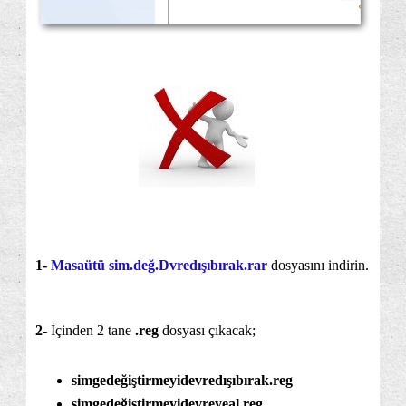
1-
Masaütü sim.değ.Dvredışıbırak.rar
dosyasını indirin.
2-
İçinden 2 tane
.reg
dosyası çıkacak;
simgedeğiştirmeyidevredışıbırak.reg
simgedeğiştirmeyidevreyeal.reg