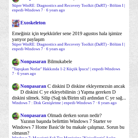
Masaüstündeki Simgeleri Dilediğiniz Büyüklüğe
Onyükleme süreci
Optimizasyon
(10)
(59)
Süper WinRE: Diagnostics and Recovery Toolkit (DaRT) - Bölüm I |
Getirin
enpedi-Windows 7
·
6 years ago
Oturum Açma/Kapama/Kilit Ekranı
(15)
Oyun Oynarken "Aero"yu Kapatmak
Exoskeleton
Windows 7 Kurulumu Sırasında Aygıt Yöneticisine
Parolalar ve Parola sorunları
Performans
(6)
(22)
E...
Emeğiniz için teşekkürler sene 2019 agustos hala işimize
Programlar ve özellikleri
Sabit Disk
yarıyor paylaşım
(14)
(18)
DPI Ayarlarının Değiştirilmesini Engellemek
Süper WinRE: Diagnostics and Recovery Toolkit (DaRT) - Bölüm I |
enpedi-Windows 7
·
6 years ago
Sabit disk yönetimi ve bölümleme
Windows 7 : DPI Ayarları
(35)
Bir Nesnenin Sahipliğini Almak
Nonpasaran
Bilmukabele
Sanal Bellek (PageFile)
Sanal Makina/XP Mod
(3)
(2)
"Yapışkan Notlar" Hakkında 1-2 Küçük İpucu! | enpedi-Windows
Masaüstü Simgelerinin Değiştirilmesini Engellemek
7
·
6 years ago
Sağ Tuş "Gönder" Menüsü
Sağ Tuş Yeni Menüsü
(5)
(2)
Sürücü (Driver) Nedir ve Nasıl Yüklenir?
Nonpasaran
C diskini D diskine ekleyemezsin ancak
Sağ tuş menüsü
Sistem Onarımı
(38)
(19)
Ağ bağlantıları : MTU (Maximum transmission
D diskini C ye ekleyebilirsin :) Yapma gereken D
unit) ...
diskini silmek. Silip (Sağ tık/Birim sil) ardından C ye sağ...
Sistem araçları
Sistem İzleme/Gözetleme
(65)
(12)
Windows 7 : Disk Genişletme | enpedi-Windows 7
·
6 years ago
Aygıt Yöneticisi : Bilinmeyen Aygıtları Bulmak
Sorun önleme
Sorunlar ve sorun çözümleri
(11)
(96)
Windows 7 : Sürücülerin Simgesini Değiştirmek - II
Nonpasaran
Olmadı derken sorun nedir?
Yazının başında belirttim Windows 7 Starter ve
Sürücü (Driver)
Uyku
Uyku devre Dışı
Windows Gezgini'ni Yeniden Başlatmak
(13)
(1)
(1)
Windows 7 Home Basic'de bu makale çalışmaz. Sorun bu
olmasın?
Windows 7 : Gizli Dosyaları Görünür Hale
Uyku/Karma Uyku
Varsayılana dönme/Sıfırlama
(6)
(21)
Windows 7: Masaüstü Sağ Tuş Menüsüne "Kişiselleştir" Açılır