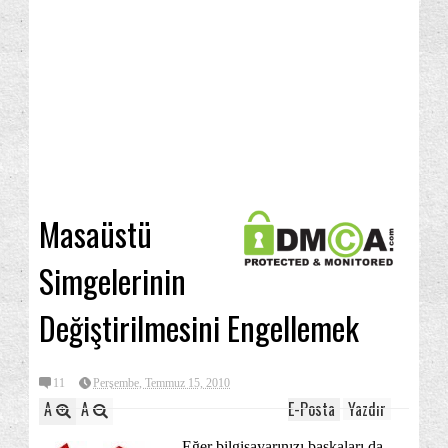
Masaüstü
Simgelerinin
Değiştirilmesini Engellemek
11
Perşembe, Temmuz 15, 2010
A
A
E-Posta
Yazdır
Eğer bilgisayarınızı başkaları da